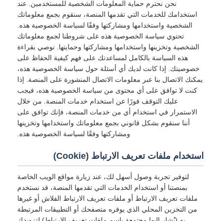
نحن نحترم حماية المعلومات الشخصية للمستخدمين. عند
استخدامك للخدمات التي تقدمها المنصة، سنقوم بجمع معلوماتك
الشخصية واستخدامها ومشاركتها وفقًا لسياسة الخصوصية هذه.
تحتوي سياسة الخصوصية هذه على شروطنا لجمع معلوماتك
الشخصية وتخزينها واستخدامها ومشاركتها وحمايتها. نوصي بقراءة
هذه السياسة بالكامل لمساعدتك على فهم كيفية الحفاظ على
خصوصيتك. إذا كانت لديك أي أسئلة حول سياسة الخصوصية هذه،
يمكنك الاتصال بنا عبر معلومات الاتصال المنشورة على المنصة. إذا
كنت لا توافق على أي محتوى من سياسة الخصوصية هذه، فيجب
عليك التوقف فورًا عن استخدام خدمات المنصة. من خلال
الاستمرار في استخدام أي من خدمات المنصة، فإنك توافق على
أننا سنقوم بشكل قانوني بجمع معلوماتك واستخدامها وتخزينها
ومشاركتها وفقًا لسياسة الخصوصية هذه.
استخدام ملفات تعريف الارتباط (Cookie)
لتوفير تجربة وصول أسهل لك، عند زيارة مواقع الويب الخاصة
بمنصتنا أو استخدام الخدمات التي تقدمها المنصة، قد نستخدم
ملفات تعريف الارتباط أو ملفات تعريف الارتباط الفلاش أو غيرها
من التخزين المحلي الذي يوفره متصفحك أو التطبيقات المرتبطة
به (يُشار إليها مجتمعة باسم ملفات تعريف الارتباط) لتزويدك