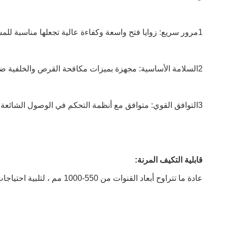
1مرور سريع: زوايا فتح واسعة وكفاءة عالية تجعلها مناسبة للمساحات ذات حركة مرور متوسطة.
2السلامة الأساسية: مجهزة بميزات مكافحة القرص والخلفية ضد الأشعة تحت الحمراء، فإنها تضمن سلامة الوصول الأساسية.
3التوافق القوي: متوافق مع أنظمة التحكم في الوصول الشائعة (مثل بطاقات IC و رموز QR).
قابلية التكيف المرنة:
عادة ما تتراوح أبعاد القنوات من 550-1000 مم ، لتلبية احتياجات المشاة والدراجات. يجعل تصميمها البسيط سهولة التكامل في بيئات مختلفة.