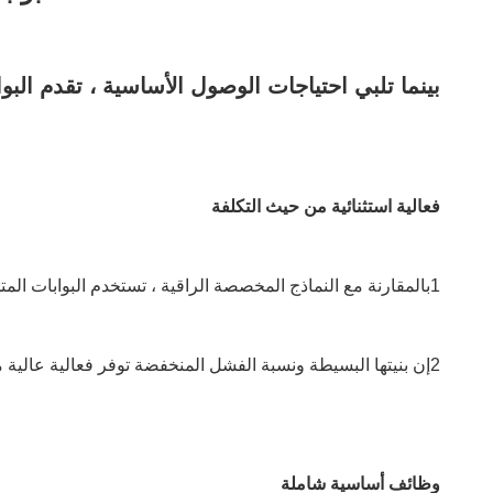
بينما تلبي احتياجات الوصول الأساسية ، تقدم البواب
فعالية استثنائية من حيث التكلفة
1بالمقارنة مع النماذج المخصصة الراقية ، تستخدم البوابات المتحركة الاقتصادية تصاميم موحدة ومواد شائعة ، مما يقلل بشكل كبير من تكاليف الشراء والصيانة.
2إن بنيتها البسيطة ونسبة الفشل المنخفضة توفر فعالية عالية من حيث التكلفة على المدى الطويل.
وظائف أساسية شاملة