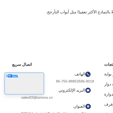
تجات
اتصال سريع
 بوابة
الهاتف
86-755-88853586-8018
 دوار
البريد الإلكتروني
دوارة
sales03@szrona.cn
 رفرف
العنوان