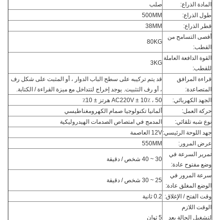
المادة الذراع:
صلب
طول الذراع:
500MM
قطر الذراع:
38MM
أقصى التسامح من
80KG
القطب:
القوة الدافعة العاملة
3KG
للقطب:
قراءة المرافق
قد يتم تركيبه على سطح الباب الدوار ، أو المثبت على شكل رف
المتصاعدة:
، أو رف التثبيت.
يوجد إخراج لتتداخل مع ميزة القراءة / الكتابة.
الجهد الكهربائي:
AC220V ± 10٪ ، 50 هرتز ± 10٪
حركة العمل:
ألمانيا تكنولوجيا صمام الكهرومغناطيسي
نوع شبه تلقائي:
المدمج في امتصاص الصدمات الهيدروليكية
جهد اللوحة الرئيسي:
12V العاصمة
عرض المرور:
550MM
تمرير السرعة في
30 ~ 40 شخص / دقيقة
وضع مفتوح عادة:
سرعة المرور في
25 ~ 30 شخص / دقيقة
الوضع المغلق عادة:
وقت الفتح / الإغلاق:
0.2 ثانية
الوقت اللازم
لتشغيل الحالة بعد
5 ثوان