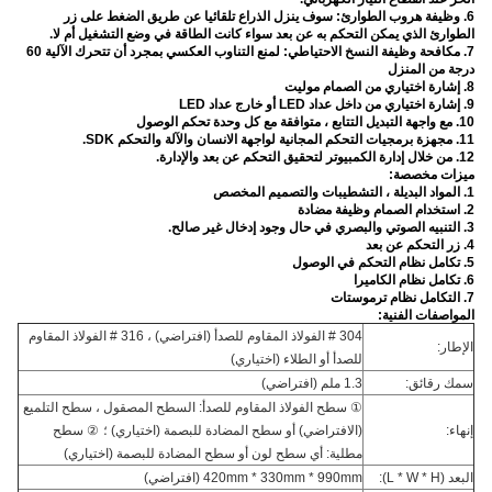
6. وظيفة هروب الطوارئ: سوف ينزل الذراع تلقائيا عن طريق الضغط على زر
الطوارئ الذي يمكن التحكم به عن بعد سواء كانت الطاقة في وضع التشغيل أم لا.
7. مكافحة وظيفة النسخ الاحتياطي: لمنع التناوب العكسي بمجرد أن تتحرك الآلية 60
درجة من المنزل
8. إشارة اختياري من الصمام موليت
9. إشارة اختياري من داخل عداد LED أو خارج عداد LED
10. مع واجهة التبديل التتابع ، متوافقة مع كل وحدة تحكم الوصول
11. مجهزة برمجيات التحكم المجانية لواجهة الانسان والآلة والتحكم SDK.
12. من خلال إدارة الكمبيوتر لتحقيق التحكم عن بعد والإدارة.
ميزات مخصصة:
1. المواد البديلة ، التشطيبات والتصميم المخصص
2. استخدام الصمام وظيفة مضادة
3. التنبيه الصوتي والبصري في حال وجود إدخال غير صالح.
4. زر التحكم عن بعد
5. تكامل نظام التحكم في الوصول
6. تكامل نظام الكاميرا
7. التكامل نظام ترموستات
المواصفات الفنية:
304 # الفولاذ المقاوم للصدأ (افتراضي) ، 316 # الفولاذ المقاوم
الإطار:
للصدأ أو الطلاء (اختياري)
سمك رقائق:
1.3 ملم (افتراضي)
① سطح الفولاذ المقاوم للصدأ: السطح المصقول ، سطح التلميع
إنهاء:
(الافتراضي) أو سطح المضادة للبصمة (اختياري) ؛
② سطح
مطلية: أي سطح لون أو سطح المضادة للبصمة (اختياري)
البعد (L * W * H):
420mm * 330mm * 990mm (افتراضي)