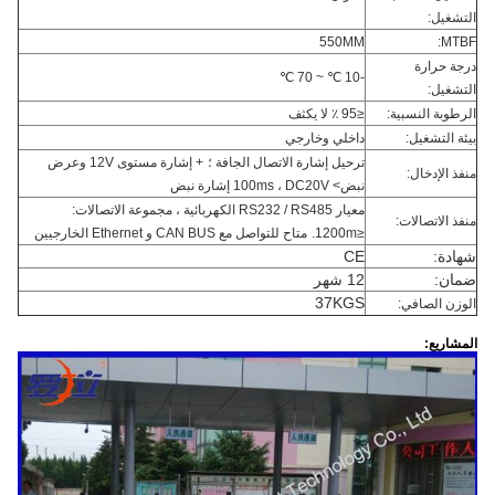
التشغيل:
550MM
MTBF:
درجة حرارة
-10 ℃ ~ 70 ℃
التشغيل:
الرطوبة النسبية:
≤95 ٪ لا يكثف
بيئة التشغيل:
داخلي وخارجي
ترحيل إشارة الاتصال الجافة ؛
+ إشارة مستوى 12V وعرض
منفذ الإدخال:
نبض> 100ms ، DC20V إشارة نبض
معيار RS232 / RS485 الكهربائية ، مجموعة الاتصالات:
منفذ الاتصالات:
≤1200m.
متاح للتواصل مع CAN BUS و Ethernet الخارجيين
شهادة:
CE
ضمان:
12 شهر
37KGS
الوزن الصافي:
المشاريع: