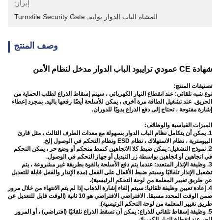
إبراز:
المشاة الباب الدوار بوابة
, 
Turnstile Security Gate
وصف المنتج
شهادة CE عمودي ترايبود الباب الدوار مدخل لنظام الأمن
تصنيفات المنتج:
نوع شبه تلقائي: عند انقطاع التيار الكهربائي ، سيتم إسقاط الذراع لطلب الحماية من
الحريق.
عند تشغيل الطاقة مرة أخرى ، يمكن للأسلحة أيضًا رفعها باليد.
بمجرد إعطاء
إشارة مفتوحة ، تحتاج إلى دفع الذراع يدويًا للدوران.
الميزات القياسية والوظائف:
1. يمكن أن يتكامل نظام الباب الدوار بسهولة مع معدات الطرف الثالث ، مثل قارئ
البيومترية ، نظام الاستهلاك ، نظام ESD ونظام التحكم في الوصول إلخ.
2. نموذج التشغيل: يمكن ضبط كلا الاتجاهين كنمط متحكم أو وضع حر ، يمكن التحكم
في اتجاهين أو اتجاهين بواسطة زر التبديل أو جهاز التحكم في الوصول.
3. وظيفة الإنذار المتعدد: عندما يتم دفع الأسلحة بالقوة بطريقة غير مشروعة ، يتم
تشغيل الإنذار تلقائيًا وسيتم ضبط الأقفال على القفل (مدة الإنذار والقفل قابلة للتعديل
عن طريق تغيير المعلمة من لوحة التحكم الرئيسية).
4. إعادة تعيين وظيفة تلقائيا: سيتم إلغاء إشارة الذهاب إذا لم يتم الانتهاء من خلال مرور
ضمن الوقت المحدد مسبقا.
الافتراضي الافتراضي هو 10 ثانية (الوقت قابل للتعديل عن
طريق تغيير المعلمة من لوحة التحكم الرئيسية).
5. وظيفة إسقاط تلقائي للذراع: يمكن أن تسقط الذراع تلقائيًا (افتراضي) ، أو المرور
الحر عند انقطاع التيار الكهربائي.