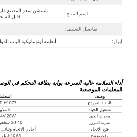
اسم المنتج:
قابل للسح
تفاصيل التغليف:
إبراز:
أنظمة أوتوماتيكية الباب الدوا
أداء السلامة عالية السرعة بوابة بطاقة التحكم في الو
المعلمات الموضعية
وصف
المعلم
F H1077
البند /
النموذج
تشغيل الحياة
5 ملايين
محرك الجهد
4V 20W
30-40 شخص / دقيقة
سرعة المرور
فتح الاتجاه
أحادي الاتجاه وثنائي ا
قابل ل
وقت مفتوح
0.6S (