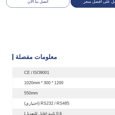
ل على أفضل سعر
اتصل بنا الآن
معلومات مفصلة
CE / ISO9001
1200 * 300 * 1020mm
550mm
RS232 / RS485 (اختياري)
0.6 ثانية (قابل للتعديل)