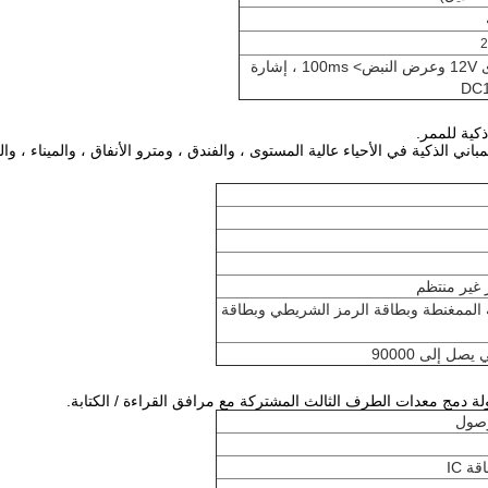
تتابع إشارة الاتصال الجافة. + إشارة مستوى 12V وعرض النبض> 100ms ، إشارة
ذكية للممر.
ي الذكية في الأحياء عالية المستوى ، والفندق ، ومترو الأنفاق ، والميناء ، والن
اقة الممغنطة وبطاقة الرمز الشريطي وبطاقة
لة دمج معدات الطرف الثالث المشتركة مع مرافق القراءة / الكتابة.
وصول