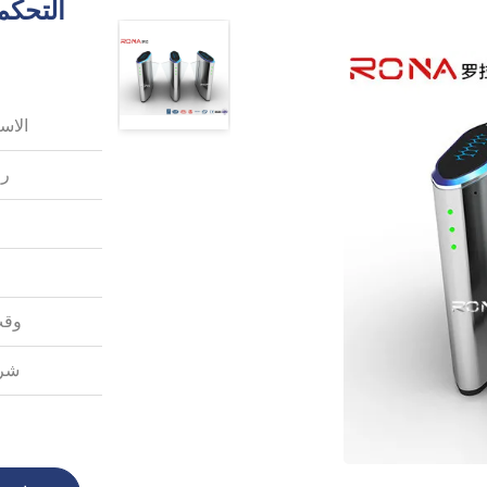
التحكم
الاس
رق
وقت
شرو