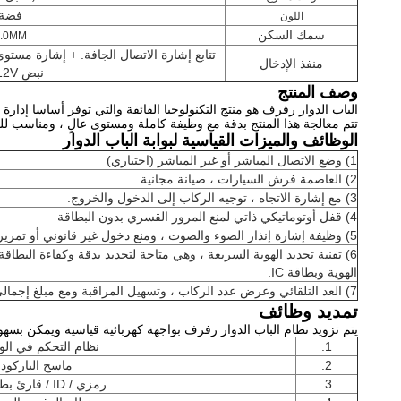
فضة
اللون
سمك السكن
2.0MM
منفذ الإدخال
نبض DC12V
وصف المنتج
الباب الدوار رفرف هو منتج التكنولوجيا الفائقة والتي توفر أساسا إدارة 
تتم معالجة هذا المنتج بدقة مع وظيفة كاملة ومستوى عالٍ ، ومناسب للمبان
الوظائف والميزات القياسية لبوابة الباب الدوار
1) وضع الاتصال المباشر أو غير المباشر (اختياري)
2) العاصمة فرش السيارات ، صيانة مجانية
3) مع إشارة الاتجاه ، توجيه الركاب إلى الدخول والخروج.
4) قفل أوتوماتيكي ذاتي لمنع المرور القسري بدون البطاقة
5) وظيفة إشارة إنذار الضوء والصوت ، ومنع دخول غير قانوني أو تمرير غير منتظم
6) تقنية تحديد الهوية السريعة ، وهي متاحة لتحديد بدقة وكفاءة البط
الهوية وبطاقة IC.
7) العد التلقائي وعرض عدد الركاب ، وتسهيل المراقبة ومع مبلغ إجمالي يصل إلى 90000
تمديد وظائف
يتم تزويد نظام الباب الدوار رفرف بواجهة كهربائية قياسية ويمكن بسهو
1.
نظام التحكم في ال
2.
ماسح الباركود
3.
رمزي / ID / قارئ بطاقة IC