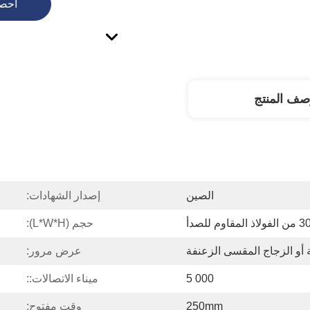
احص
صف المنتج
الصين
إصدار الشهادات:
اذ المقاوم للصدأ
حجم (L*W*H):
 أو الزجاج المقسى الزعنفة
عرض مرور:
000 5
ميناء الاتصالات::
250mm
وقت مفتوح: