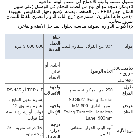
وصول سلسة وأنيقة للاندماج في معظم البيئة الداخلية.
3) يمكن دمجه مع أي نوع من أنظمة التحكم في الوصول (على سبيل
المثال: جهاز RFID ، زر الضغط ، بصمة الإصبع وجهاز المقاييس الحيوية).
4) في حالة الطوارئ ، سيتم فتح ذراع الباب الدوار البصري تلقائيًا للسماح
بمرور مجاني.
5) الأبواب الدوارة الضوئية مناسبة لحلول المداخل الأنيقة والفاخرة.
حياة
العمل
مواد
304 من الفولاذ المقاوم للصدأ
3،000،000 مرة
العادية
أحادي أو
دياميت
380
اتجاه الوصول
ثنائي
* 280 *
الاتجاه
990 ملم
طول
واجهة
250 مم ، يمكن تخصيصها
TCP / IP أو RS 485
الذراع
الاتصالات
NJ S527 Swing Barrier
إشارة تبديل التتابع ،
عرض
الممر العادي: 600 MM
واجهة
إشارة مستوى 12
القناة
Swing Turnstile Handicap
الإدخال
فولت أو إشارة نبضية
Lane: 900mm
12 فولت
درجة
آلية الباب الدوار التلقائي
-15 درجة مئوية - 75
نوع الآلية
حرارة
بالكامل
درجة مئوية
التشغيل