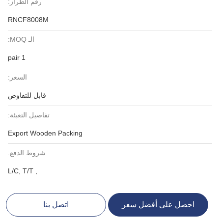
رقم الطراز:
RNCF8008M
الـ MOQ:
1 pair
السعر:
قابل للتفاوض
تفاصيل التعبئة:
Export Wooden Packing
شروط الدفع:
, L/C, T/T
احصل على أفضل سعر
اتصل بنا