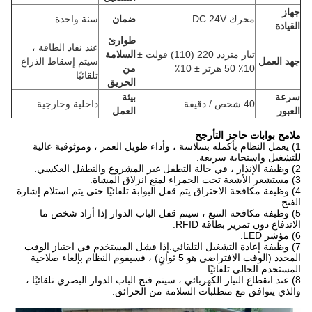
جهاز
محرك DC 24V
ضمان
سنة واحدة
القيادة
طوارئ
عند نفاد الطاقة ،
تيار متردد 220 (110) فولت ±
السلامة
جهد العمل
سيتم إسقاط الذراع
10٪ 50 هرتز ± 10٪
من
تلقائيًا
الحريق
سرعة
بيئة
40 شخص / دقيقة
داخلية وخارجية
العبور
العمل
ملامح بوابات حاجز التأرجح
1) يعمل النظام بأكمله بسلاسة ، وأداء طويل العمر ، وموثوقية عالية
للتشغيل واستجابة سريعة.
2) وظيفة الإنذار ، في حالة التطفل غير المشروع والتطفل العكسي.
3) مستشعر الأشعة تحت الحمراء لمنع انزلاق المشاة.
4) وظيفة مكافحة الاختراق.يتم قفل البوابة تلقائيًا حتى يتم استلام إشارة
الفتح
5) وظيفة مكافحة التتبع ، سيتم قفل الباب الدوار إذا أراد شخص ما
الاندفاع دون تمرير بطاقة RFID.
6) مؤشر LED.
7) وظيفة إعادة التشغيل التلقائي.إذا فشل المستخدم في اجتياز الوقت
المحدد (الوقت الافتراضي هو 5 ثوانٍ) ، فسيقوم النظام بإلغاء صلاحية
المستخدم الحالي تلقائيًا.
8) عند انقطاع التيار الكهربائي ، سيتم فتح الباب الدوار البصري تلقائيًا ،
والذي يتوافق مع متطلبات السلامة من الحرائق.