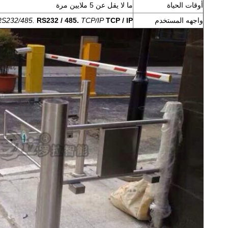
أوقات الحياة
ما لا يقل عن 5 ملايين مرة
واجهه المستخدم
TCP / IP
TCP/IP
RS232 / 485.
RS232/485.