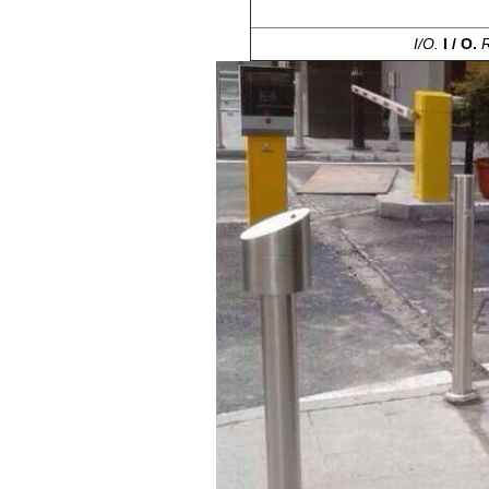
I/O.
I / O.