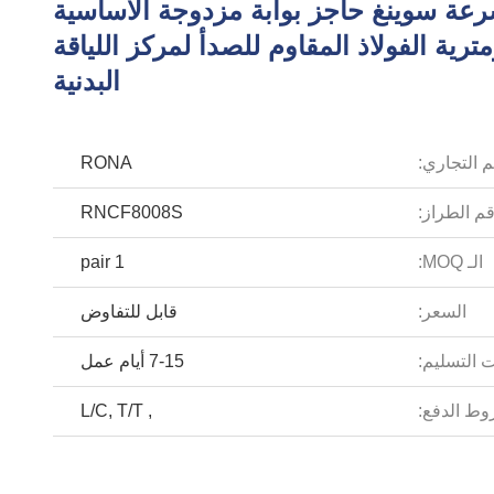
سرعة سوينغ حاجز بوابة مزدوجة الأساسية
مترية الفولاذ المقاوم للصدأ لمركز اللياقة
البدنية
م التجاري:
RONA
م الطراز:
RNCF8008S
الـ MOQ:
1 pair
السعر:
قابل للتفاوض
 التسليم:
7-15 أيام عمل
ط الدفع:
, L/C, T/T