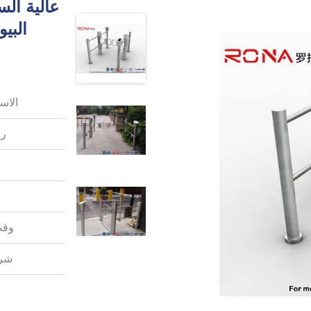
عالية ال
البيو
الاس
رق
وقت
شرو