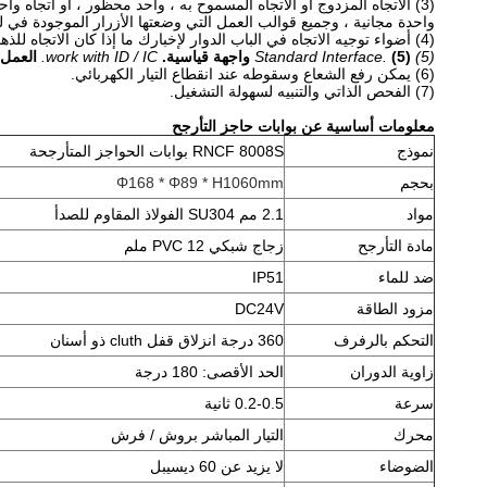
(3) الاتجاه المزدوج أو الاتجاه المسموح به ، واحد محظور ، أو اتجاه واحد مشحون ،
واحدة مجانية ، وجميع قوالب العمل التي وضعتها الأزرار الموجودة في ل
(4) أضواء توجيه الاتجاه في الباب الدوار لإخبارك ما إذا كان الاتجاه للذهاب أم لا.
(5) Standard Interface.
(5) واجهة قياسية.
work with ID / IC.
العمل مع IC
(6) يمكن رفع الشعاع وسقوطه عند انقطاع التيار الكهربائي.
(7) الفحص الذاتي والتنبيه لسهولة التشغيل.
معلومات أساسية عن بوابات حاجز التأرجح
نموذج
RNCF 8008S بوابات الحواجز المتأرجحة
بحجم
Φ168 * Φ89 * H1060mm
مواد
2.1 مم SU304 الفولاذ المقاوم للصدأ
مادة التأرجح
زجاج شبكي PVC 12 ملم
ضد للماء
IP51
مزود الطاقة
DC24V
التحكم بالرفرف
360 درجة انزلاق قفل cluth ذو أسنان
زاوية الدوران
الحد الأقصى: 180 درجة
سرعة
0.2-0.5 ثانية
محرك
التيار المباشر بروش / فرش
الضوضاء
لا يزيد عن 60 ديسيبل