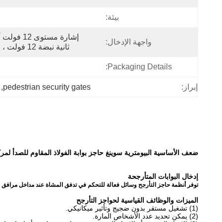
بيئة:
واجهة الإدخال:
ثانية نبضة 12 فولت ، محرك التيار> 10 مللي أمبير
Packaging Details:
, 
pedestrian security gates
إبراز:
ضعف الأساسية البيومترية سوينغ حاجز بوابة الفولاذ المقاوم للصدأ لمركز 
إدخال البوابات المتأرجحة
توفر أنظمة حاجز التأرجح وسائل فعالة للتحكم في تدفق المشاة عند مداخل مرافق الإ
الميزات والوظائف القياسية لحواجز التأرجح
(1) تشغيل مستقر بدون ضجيج وتأثير ميكانيكي.
(2) يمكن تحديد عدد الأشخاص المارة.