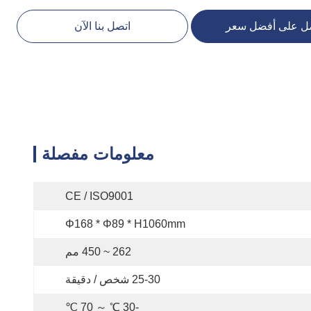
ل على أفضل سعر
اتصل بنا الآن
معلومات مفصلة
CE / ISO9001
Φ168 * Φ89 * H1060mm
262 ~ 450 مم
25-30 شخص / دقيقة
-30 ℃ ～ 70 ℃