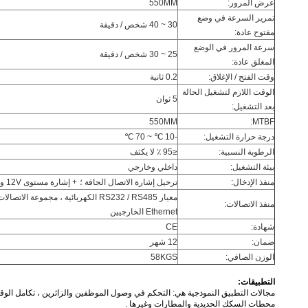
عرض المرور:
550MM
تمرير السرعة في وضع
30 ~ 40 شخص / دقيقة
مفتوح عادة:
سرعة المرور في الوضع
25 ~ 30 شخص / دقيقة
المغلق عادة:
وقت الفتح / الإغلاق:
0.2 ثانية
الوقت اللازم لتشغيل الحالة
5 ثوان
بعد التشغيل:
550MM
MTBF:
درجة حرارة التشغيل:
-10 ℃ ~ 70 ℃
الرطوبة النسبية:
≤95 ٪ لا يكثف
بيئة التشغيل:
داخلي وخارجي
منفذ الإدخال:
ترحيل إشارة الاتصال الجافة ؛
+ إشارة مستوى 12V وعرض نبض> 100ms ، DC20V إشارة نبض
معيار RS232 / RS485 الكهربائية ، مجموعة الاتصالات: ≤1200m.
منفذ الاتصالات:
Ethernet الخارجيين
شهادة:
CE
ضمان:
12 شهر
الوزن الصافي:
58KGS
التطبيقات:
مجالات التطبيق النموذجية هي: التحكم في وصول الموظفين والزائرين ، تكامل الوقت وا
محطات السكك الحديدية والمطارات وغيرها .