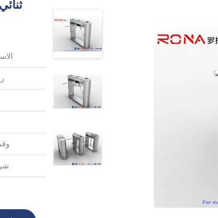
ثنائي
الاس
رق
وقت
شرو