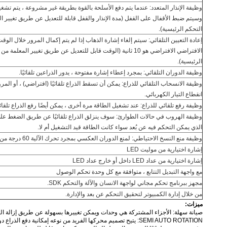
وظيفة الإنذار المتعدد: عندما يتم دفع الأسلحة بالقوة بطريقة غير مشروعة ، يتم تشغيل ا
وسيتم ضبط الأقفال على القفل (مدة الإنذار والقفل قابلة للتعديل عن طريق تغيير ا
التحكم الرئيسية).
إعادة التعيين التلقائي: سيتم إلغاء إشارة الذهاب إذا لم يتم إكمال المرور خلال الوق
الافتراضي الافتراضي هو 10 ثانية (الوقت قابل للتعديل عن طريق تغيير المعلم
الرئيسية).
وظيفة الدوران التلقائي: بمجرد إعطاء إشارة مفتوحة ، يدور الذراعين تلقائيًا.
وظيفة الانسحاب التلقائي للذراع: يمكن أن تسقط الذراع تلقائيًا (افتراضي) ، أو المر
انقطاع التيار الكهربائي.
وظيفة رفع تلقائي للذراع: عند تشغيل الطاقة مرة أخرى ، يمكن أيضًا رفع الذراع تلقائيً
وظيفة الهروب في حالات الطوارئ: سوف ينزلق الذراع تلقائيًا عن طريق الضغط عل
الذي يمكن التحكم فيه عن بُعد سواء كانت الطاقة قيد التشغيل أم لا.
وظيفة منع النسخ الاحتياطي: لمنع الدوران العكسي بمجرد تحرك الآلية 60 درجة من المنزل
إشارة اختيارية من موليت LED
إشارة اختيارية من عداد LED داخل أو خارج عداد LED
مع واجهة التبديل التتابع ، متوافقة مع كل وحدة تحكم الوصول
مجهز ببرنامج تحكم مجاني لواجهة الانسان والآلة والتحكم SDK.
من خلال إدارة الكمبيوتر لتحقيق التحكم عن بعد والإدارة.
ميزات:
صيانة سهلة: الأجزاء المشتركة هي وحدات ويمكن تغييرها بسهولة عن طريق إزالة ال
SEMI AUTO ROTATION: يتيح تصميم محركها الفريد من نوعه إمكانية دفع الذراع دون جهد أو تدوير تلقائي دون أي محرك كهربائي باهظ الثمن.