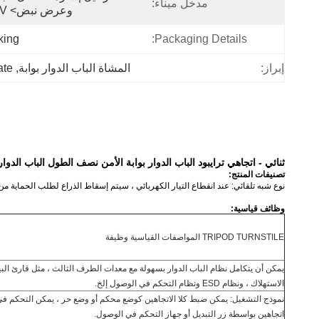
مدخل ميناء:
وعرض نبض> 100ms ، DC20V إشارة نبض
king
Packaging Details:
إبراز:
المشاة الباب الدوار بوابة
, 
ate
ثنائي - اتجاهي ترايبود الباب الدوار بوابة الأمن نصف الطول الباب الدوار
تصنيفات المنتج:
نوع شبه تلقائي: عند انقطاع التيار الكهربائي ، سيتم إسقاط الذراع لطلب الحماية من
وظائف قياسية:
TRIPOD TURNSTILE المواصفات القياسية وظيفة
يمكن أن يتكامل نظام الباب الدوار بسهولة مع معدات الطرف الثالث ، مثل قارئ البي
الاستهلاك ، ونظام ESD ونظام التحكم في الوصول إلخ.
نموذج التشغيل: يمكن ضبط كلا الاتجاهين كوضع محكم أو وضع حر ، يمكن التحكم في 
اتجاهين بواسطة زر التبديل أو جهاز التحكم في الوصول.