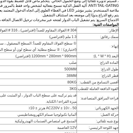
، فسيتم تدويره تلقائيًا إلى وضع الخمول الحالي.
يتحكم ماص قابل للضبط بقوة الدور
ANTI TAIL-GATING: آلية القفل الذكية تسمح بفعالية لشخص واحد فقط بالمرور في كل مرة.
ملاءمة المستخدم: يشير مؤشر LED في الغطاء العلوي إلى اتجاه الدخول المعتمد بعد بطاقة الفلاش.
يتم رفع الذراع يدويًا إلى موضعه بعد استئناف التشغيل.
الاندماج السريع: يتم تشغيل الباب الدوار لفتحه عبر مخرجات ترحيل الاتصال الجافة من 
المواصفات الفنية:
الإطار:
304 # الفولاذ المقاوم للصدأ (افتراضي) ، 316 # الفولاذ المقاوم للصدأ أو الطلاء (اختياري)
سمك رقائق:
1.3 ملم (افتراضي)
① سطح الفولاذ المقاوم للصدأ: السطح المصقول ، سطح
إنهاء:
(اختياري) ؛
② سطح مطلية: أي سطح لون أو سطح المضا
البعد (L * W * H):
1200mm * 280mm * 990mm (افتراضي)
المادة الذراع:
صلب
طول الذراع:
500MM
قطر الذراع:
38MM
أقصى التسامح من القطب:
80KG
القوة الدافعة العاملة للقطب:
3KG
قد يتم تركيبه على سطح الباب الدوار ، أو المثبت على
قراءة المرافق المتصاعدة:
ميزة القراءة / الكتابة.
الجهد الكهربائي:
AC220V ± 10٪ ، 50 هرتز ± 10٪
حركة العمل:
ألمانيا تكنولوجيا صمام الكهرومغناطيسي
نوع شبه تلقائي:
المدمج في امتصاص الصدمات الهيدروليكية
جهد اللوحة الرئيسي:
12V العاصمة