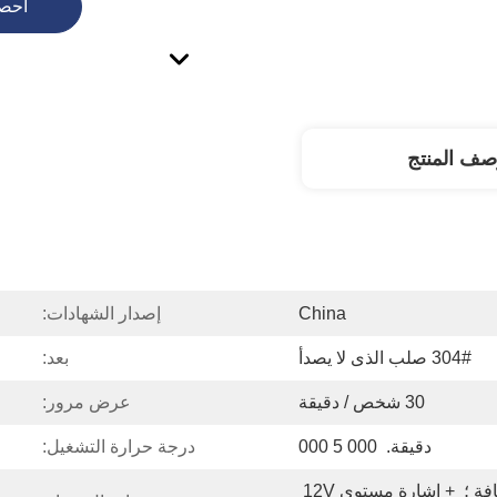
احص
صف المنتج
China
إصدار الشهادات:
304# صلب الذى لا يصدأ
بعد:
30 شخص / دقيقة
عرض مرور:
دقيقة.  000 5 000
درجة حرارة التشغيل:
ترحيل إشارة الاتصال الجافة ؛  + إشارة مستوى 12V 