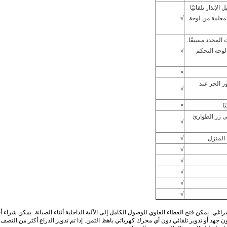
لإنذار تلقائيًا
لمعلمة من لوحة
√
ت المحدد مسبقًا.
ة من لوحة التحكم
√
×
ور الحر عند
√
ا
×
ى زر الطوارئ
√
√
√
√
√
√
√
براغي.
يمكن فتح الغطاء العلوي للوصول الكامل إلى الآلية الداخلية أثناء الصيانة.
يمكن شراء أج
إذا تم تدوير الذراع أكثر من النصف 