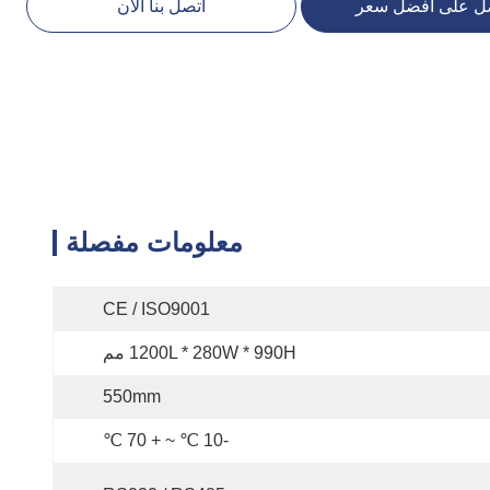
ل على أفضل سعر
اتصل بنا الآن
معلومات مفصلة
CE / ISO9001
1200L * 280W * 990H مم
550mm
-10 ℃ ~ + 70 ℃